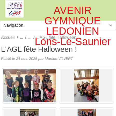
Panneau de gestion des cookies
AVENIR
GYMNIQUE
LEDONIEN
Accueil
L'AGL fête Halloween !
Lons-Le-Saunier
L'AGL fête Halloween !
Publié le
24 nov. 2025
par
Martine VILVERT