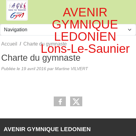
Panneau de gestion des cookies
AVENIR
GYMNIQUE
LEDONIEN
Accueil
Charte du gymnaste
Lons-Le-Saunier
Charte du gymnaste
Publiée le
19 avril 2016
par
Martine VILVERT
AVENIR GYMNIQUE LEDONIEN