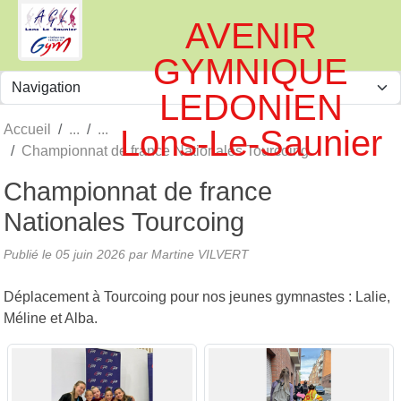
Panneau de gestion des cookies
AVENIR
GYMNIQUE
LEDONIEN
Accueil
Lons-Le-Saunier
Championnat de france Nationales Tourcoing
Championnat de france
Nationales Tourcoing
Publié le
05 juin 2026
par
Martine VILVERT
Déplacement à Tourcoing pour nos jeunes gymnastes : Lalie,
Méline et Alba.