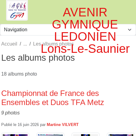
Panneau de gestion des cookies
AVENIR
GYMNIQUE
LEDONIEN
Accueil
Les albums photos
Lons-Le-Saunier
Les albums photos
18 albums photo
Championnat de France des
Ensembles et Duos TFA Metz
9 photos
Publié le
16 juin 2026
par
Martine VILVERT