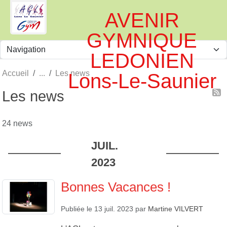
Panneau de gestion des cookies
AVENIR
GYMNIQUE
LEDONIEN
Accueil
Les news
Lons-Le-Saunier
Les news
24 news
JUIL.
2023
Bonnes Vacances !
Publiée le
13 juil. 2023
par
Martine VILVERT