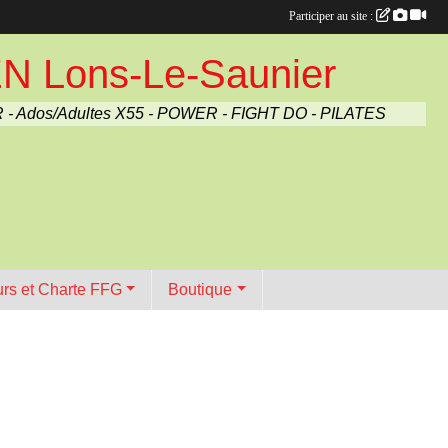
Participer au site :
Lons-Le-Saunier
 - Ados/Adultes X55 - POWER - FIGHT DO - PILATES
urs et Charte FFG
Boutique