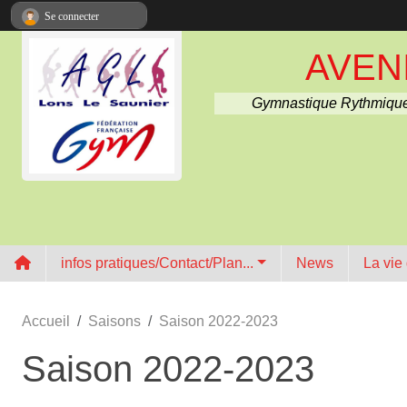
Panneau de gestion des cookies
Se connecter
AVENI
Gymnastique Rythmique
infos pratiques/Contact/Plan...
News
La vie
Accueil
Saisons
Saison 2022-2023
Saison 2022-2023