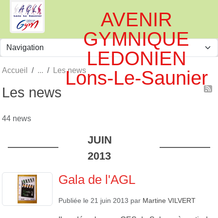
Panneau de gestion des cookies
AVENIR
GYMNIQUE
LEDONIEN
Accueil
Les news
Lons-Le-Saunier
Les news
44 news
JUIN
2013
Gala de l'AGL
Publiée le
21 juin 2013
par
Martine VILVERT