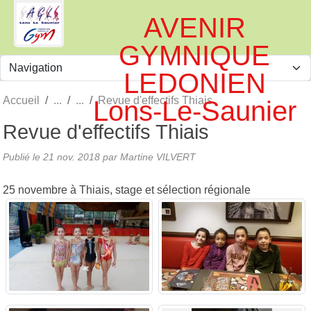
Panneau de gestion des cookies
AVENIR
GYMNIQUE
LEDONIEN
Accueil
Revue d'effectifs Thiais
Lons-Le-Saunier
Revue d'effectifs Thiais
Publié le
21 nov. 2018
par
Martine VILVERT
25 novembre à Thiais, stage et sélection régionale