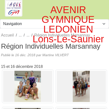
Panneau de gestion des cookies
AVENIR
GYMNIQUE
LEDONIEN
Accueil
Région Individuelles Marsannay
Lons-Le-Saunier
Région Individuelles Marsannay
Publié le
16 déc. 2018
par
Martine VILVERT
15 et 16 décembre 2018