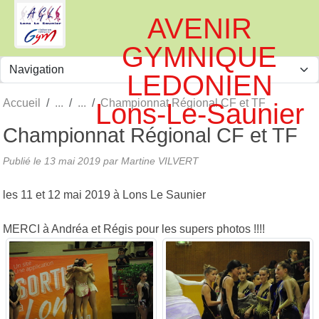
Panneau de gestion des cookies
AVENIR
GYMNIQUE
LEDONIEN
Accueil
Championnat Régional CF et TF
Lons-Le-Saunier
Championnat Régional CF et TF
Publié le
13 mai 2019
par
Martine VILVERT
les 11 et 12 mai 2019 à Lons Le Saunier
MERCI à Andréa et Régis pour les supers photos !!!!