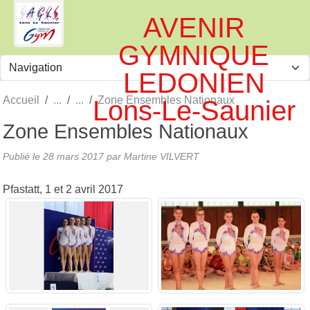
Panneau de gestion des cookies
AVENIR
GYMNIQUE
LEDONIEN
Accueil
Zone Ensembles Nationaux
Lons-Le-Saunier
Zone Ensembles Nationaux
Publié le
28 mars 2017
par
Martine VILVERT
Pfastatt, 1 et 2 avril 2017