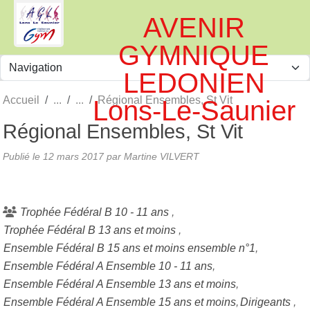
Panneau de gestion des cookies
AVENIR
GYMNIQUE
LEDONIEN
Accueil
Régional Ensembles, St Vit
Lons-Le-Saunier
Régional Ensembles, St Vit
Publié le
12 mars 2017
par
Martine VILVERT
Trophée Fédéral B 10 - 11 ans
Trophée Fédéral B 13 ans et moins
Ensemble Fédéral B 15 ans et moins ensemble n°1
Ensemble Fédéral A Ensemble 10 - 11 ans
Ensemble Fédéral A Ensemble 13 ans et moins
Ensemble Fédéral A Ensemble 15 ans et moins
Dirigeants