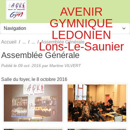
Panneau de gestion des cookies
AVENIR
GYMNIQUE
LEDONIEN
Accueil
Assemblée Générale
Lons-Le-Saunier
Assemblée Générale
Publié le
09 oct. 2016
par
Martine VILVERT
Salle du foyer, le 8 octobre 2016