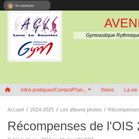
Panneau de gestion des cookies
Se connecter
AVENI
Gymnastique Rythmique
infos pratiques/Contact/Plan...
News
La vie
Accueil
2024-2025
Les albums photos
Récompenses 
Récompenses de l'OIS