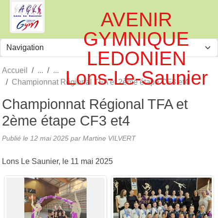
Panneau de gestion des cookies
AVENIR
GYMNIQUE
LEDONIEN
Accueil
Lons-Le-Saunier
Championnat Régional TFA et 2ème étape CF3 et4
Championnat Régional TFA et
2ème étape CF3 et4
Publié le
12 mai 2025
par
Martine VILVERT
Lons Le Saunier, le 11 mai 2025