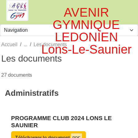
Panneau de gestion des cookies
AVENIR
GYMNIQUE
LEDONIEN
Accueil
Les documents
Lons-Le-Saunier
Les documents
27 documents
Administratifs
PROGRAMME CLUB 2024 LONS LE
SAUNIER
Télécharger le document