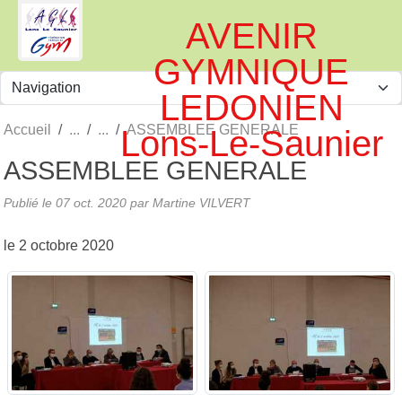
Panneau de gestion des cookies
AVENIR
GYMNIQUE
LEDONIEN
Accueil
ASSEMBLEE GENERALE
Lons-Le-Saunier
ASSEMBLEE GENERALE
Publié le
07 oct. 2020
par
Martine VILVERT
le 2 octobre 2020