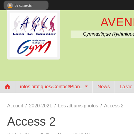
Panneau de gestion des cookies
Se connecter
AVENI
Gymnastique Rythmique
infos pratiques/Contact/Plan...
News
La vie
Accueil
2020-2021
Les albums photos
Access 2
Access 2