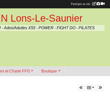
Participer au site :
Lons-Le-Saunier
 - Ados/Adultes X55 - POWER - FIGHT DO - PILATES
urs et Charte FFG
Boutique