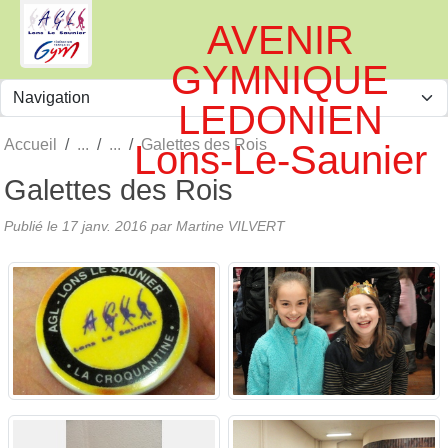
Panneau de gestion des cookies
AVENIR
GYMNIQUE
LEDONIEN
Accueil
Galettes des Rois
Lons-Le-Saunier
Galettes des Rois
Publié le
17 janv. 2016
par
Martine VILVERT