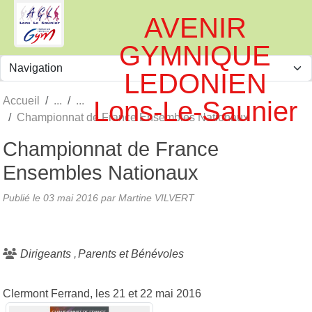
Panneau de gestion des cookies
AVENIR
GYMNIQUE
LEDONIEN
Accueil
Lons-Le-Saunier
Championnat de France Ensembles Nationaux
Championnat de France
Ensembles Nationaux
Publié le
03 mai 2016
par
Martine VILVERT
Dirigeants
Parents et Bénévoles
Clermont Ferrand, les 21 et 22 mai 2016