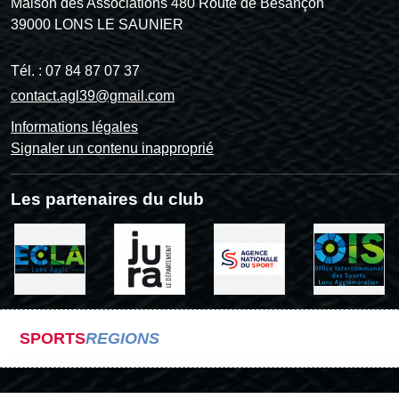
Maison des Associations 480 Route de Besançon
39000
LONS LE SAUNIER
Tél. :
07 84 87 07 37
contact.agl39@gmail.com
Informations légales
Signaler un contenu inapproprié
Les partenaires du club
SPORTS
REGIONS