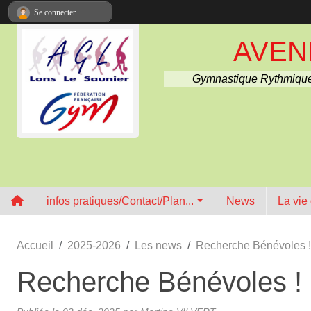
Panneau de gestion des cookies
Se connecter
AVENI
Gymnastique Rythmique
infos pratiques/Contact/Plan...
News
La vie
Accueil
2025-2026
Les news
Recherche Bénévoles !
Recherche Bénévoles !