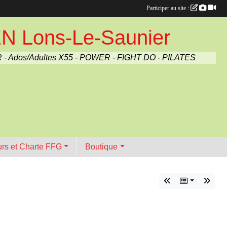
Participer au site :
Lons-Le-Saunier
 - Ados/Adultes X55 - POWER - FIGHT DO - PILATES
urs et Charte FFG
Boutique