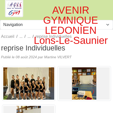
Panneau de gestion des cookies
AVENIR
GYMNIQUE
LEDONIEN
Accueil
reprise Individuelles
Lons-Le-Saunier
reprise Individuelles
Publié le
08 août 2024
par
Martine VILVERT