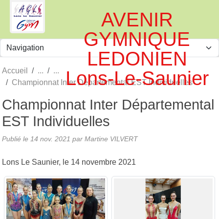
Panneau de gestion des cookies
AVENIR
GYMNIQUE
LEDONIEN
Accueil
Lons-Le-Saunier
Championnat Inter Départemental EST Individuelles
Championnat Inter Départemental
EST Individuelles
Publié le
14 nov. 2021
par
Martine VILVERT
Lons Le Saunier, le 14 novembre 2021