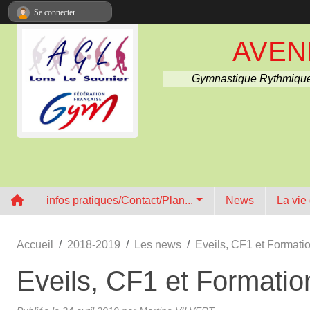
Panneau de gestion des cookies
Se connecter
AVENI
Gymnastique Rythmique
infos pratiques/Contact/Plan...
News
La vie
Accueil
2018-2019
Les news
Eveils, CF1 et Formatio
Eveils, CF1 et Formatio