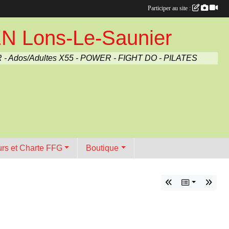
Participer au site :
Lons-Le-Saunier
 - Ados/Adultes X55 - POWER - FIGHT DO - PILATES
urs et Charte FFG
Boutique