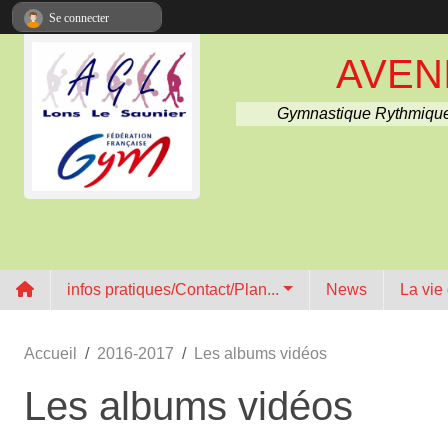
Panneau de gestion des cookies
Se connecter
AVENI
Gymnastique Rythmique
infos pratiques/Contact/Plan...
News
La vie
Accueil
2016-2017
Les albums vidéos
Les albums vidéos