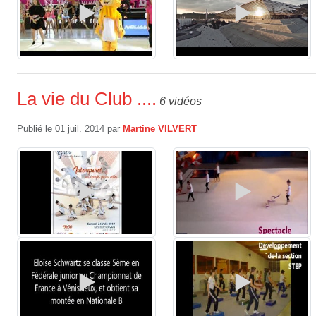
La vie du Club ....
6 vidéos
Publié le
01 juil. 2014
par
Martine VILVERT