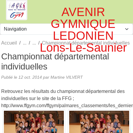
Panneau de gestion des cookies
AVENIR
GYMNIQUE
LEDONIEN
Accueil
Championnat départemental individuelles
Lons-Le-Saunier
Championnat départemental
individuelles
Publié le
12 oct. 2014
par
Martine VILVERT
Retrouvez les résultats du championnat départemental des
individuelles sur le site de la FFG ;
http://www.ffgym.com/ffgym/palmares_classements/les_dernier