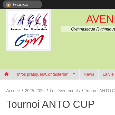
Panneau de gestion des cookies
Se connecter
AVENI
Gymnastique Rythmique
infos pratiques/Contact/Plan...
News
La vie
Accueil
2025-2026
Les évènements
Tournoi ANTO 
Tournoi ANTO CUP