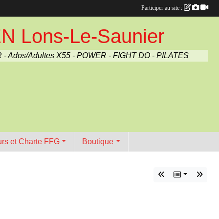
Participer au site :
Lons-Le-Saunier
 - Ados/Adultes X55 - POWER - FIGHT DO - PILATES
urs et Charte FFG
Boutique